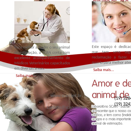
Este espaço é dedica
Para melhor atender o seu animal
que tem uma suge
de estimação, a SCAN conta com
reclamação a fazer.
excelente acompanhamento de
ouvi-lo para melhor ate
Médicos Veterinários capacitados
em diversas áreas.
Saiba mais...
Saiba mais...
www.scan.vet.br
997
(19) 328
(19) 324
contato@scan.vet.br