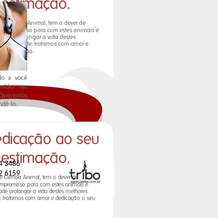
do a você
stão ou
 Queremos
ndê-lo.
4 3486
2 6159